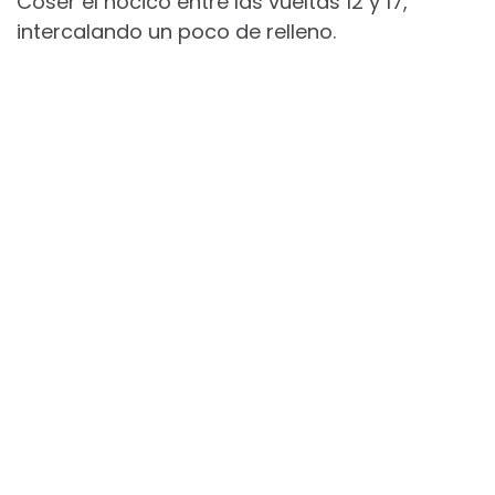
Coser el hocico entre las vueltas 12 y 17,
intercalando un poco de relleno.