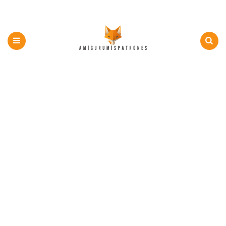
500+
PDF
y
Menu
Search
Patron
Gratis
Amigurumi
en
Español