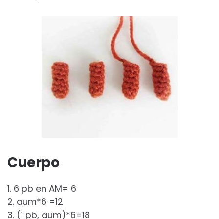
Cuerpo
1. 6 pb en AM= 6
2. aum*6 =12
3. (1 pb, aum)*6=18