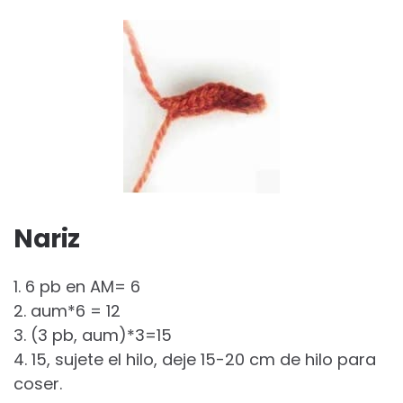
Nariz
1. 6 pb en AM= 6
2. aum*6 = 12
3. (3 pb, aum)*3=15
4. 15, sujete el hilo, deje 15-20 cm de hilo para
coser.