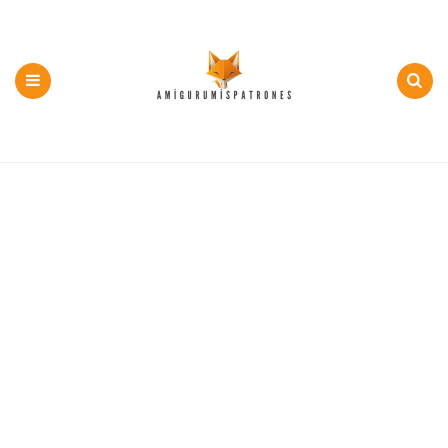
500+
PDF
y
Menu
Search
Patron
Gratis
Amigurumi
en
Español