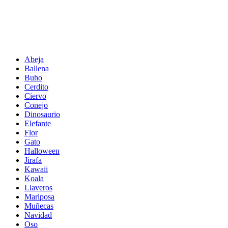
Abeja
Ballena
Buho
Cerdito
Ciervo
Conejo
Dinosaurio
Elefante
Flor
Gato
Halloween
Jirafa
Kawaii
Koala
Llaveros
Mariposa
Muñecas
Navidad
Oso