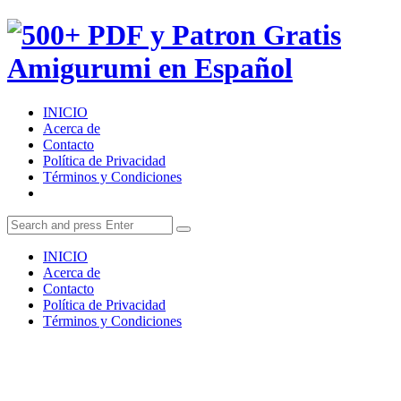
Menu
500+
PDF
y
Search
INICIO
Patron
Acerca de
Contacto
Gratis
Política de Privacidad
Términos y Condiciones
Amigurumi
Search
Search
en
Search
for:
INICIO
Español
Acerca de
Contacto
Política de Privacidad
Términos y Condiciones