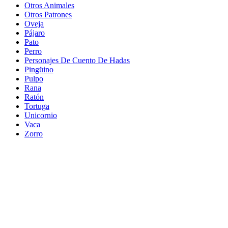
Otros Animales
Otros Patrones
Oveja
Pájaro
Pato
Perro
Personajes De Cuento De Hadas
Pingüino
Pulpo
Rana
Ratón
Tortuga
Unicornio
Vaca
Zorro