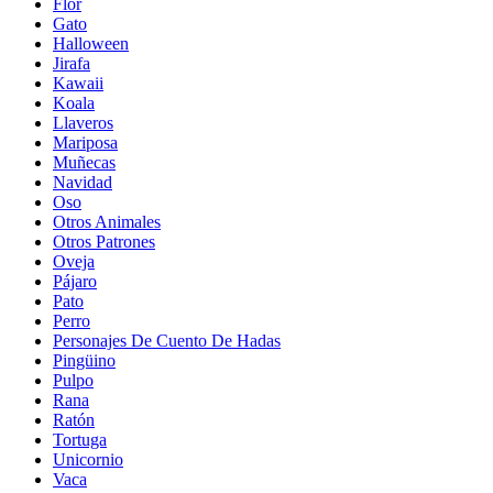
Flor
Gato
Halloween
Jirafa
Kawaii
Koala
Llaveros
Mariposa
Muñecas
Navidad
Oso
Otros Animales
Otros Patrones
Oveja
Pájaro
Pato
Perro
Personajes De Cuento De Hadas
Pingüino
Pulpo
Rana
Ratón
Tortuga
Unicornio
Vaca