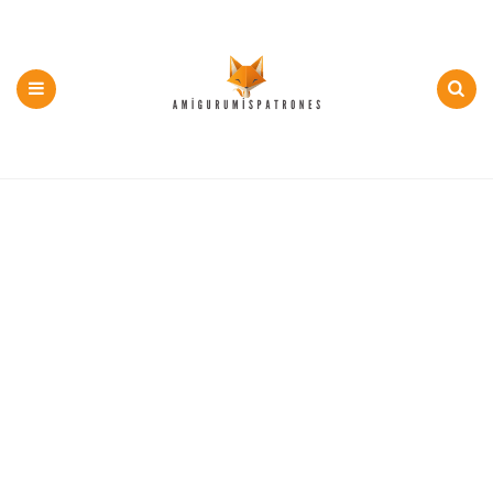
500+
PDF
y
Menu
Search
Patron
Gratis
Amigurumi
en
Español