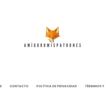
00+
DF
atron
ratis
migurumi
n
spañol
E
CONTACTO
POLÍTICA DE PRIVACIDAD
TÉRMINOS Y