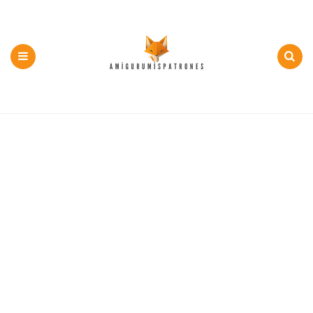
500+
PDF
y
Menu
Search
Patron
Gratis
Amigurumi
en
Español