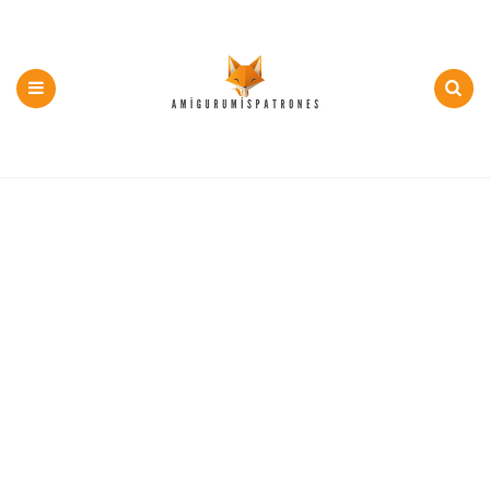
500+
PDF
y
Menu
Search
Patron
Gratis
Amigurumi
en
Español