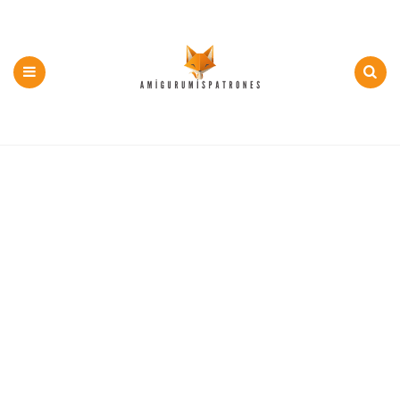
500+
PDF
y
Menu
Search
Patron
Gratis
Amigurumi
en
Español